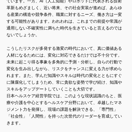
ています。一方、AI（人工知能）やロボットに代表される技術
革新もめざましく、近い将来、その社会実装が進めば、あらゆ
る産業の構造や競争条件、職業に対するニーズ、働き方は一変
する可能性があります。われわれは、これまでの前提や常識が
通用しない不確実性に満ちた時代を生きていると言えるのでは
ないでしょうか。
こうしたリスクが多発する激変の時代において、真に価値ある
人材になるためには、変化に対応できるだけでは不十分です。
未来に起こり得る事象を多角的に予測・分析し、自らの行動で
変化を生み出しながら、リスクをチャンスに変える力が求めら
れます。また、学んだ知識やスキルは時代の変化とともにすぐ
に陳腐化してしまうため、常に貪欲な姿勢で学び続け、知識や
スキルをアップデートしていくことも大切です。
日本ヘルスケア経営学院では、このような現状認識のもと、医
療や介護を中心とするヘルスケア分野において、卓越したマネ
ジメント力を発揮し、現場の課題を解決できる、「専門性」
「社会性」「人間性」を持った次世代のリーダーを育成してい
きます。