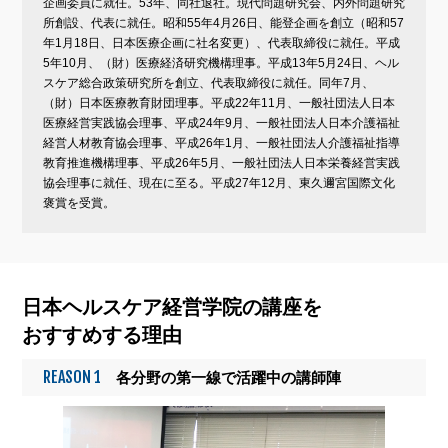
企画委員に就任。53年、同社退社。現代問題研究会、内外問題研究
所創設、代表に就任。昭和55年4月26日、能登企画を創立（昭和57
年1月18日、日本医療企画に社名変更）、代表取締役に就任。平成
5年10月、（財）医療経済研究機構理事。平成13年5月24日、ヘル
スケア総合政策研究所を創立、代表取締役に就任。同年7月、
（財）日本医療教育財団理事。平成22年11月、一般社団法人日本
医療経営実践協会理事、平成24年9月、一般社団法人日本介護福祉
経営人材教育協会理事、平成26年1月、一般社団法人介護福祉指導
教育推進機構理事、平成26年5月、一般社団法人日本栄養経営実践
協会理事に就任、現在に至る。平成27年12月、東久邇宮国際文化
褒賞を受賞。
日本ヘルスケア経営学院の講座を
おすすめする理由
REASON 1
各分野の第一線で活躍中の講師陣