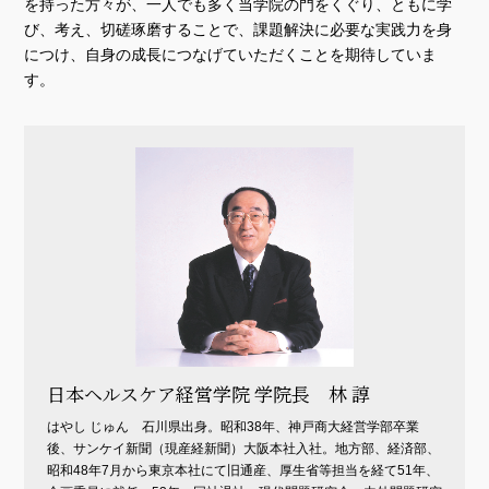
を持った方々が、一人でも多く当学院の門をくぐり、ともに学
び、考え、切磋琢磨することで、課題解決に必要な実践力を身
につけ、自身の成長につなげていただくことを期待していま
す。
日本ヘルスケア経営学院 学院長 林 諄
はやし じゅん 石川県出身。昭和38年、神戸商大経営学部卒業
後、サンケイ新聞（現産経新聞）大阪本社入社。地方部、経済部、
昭和48年7月から東京本社にて旧通産、厚生省等担当を経て51年、