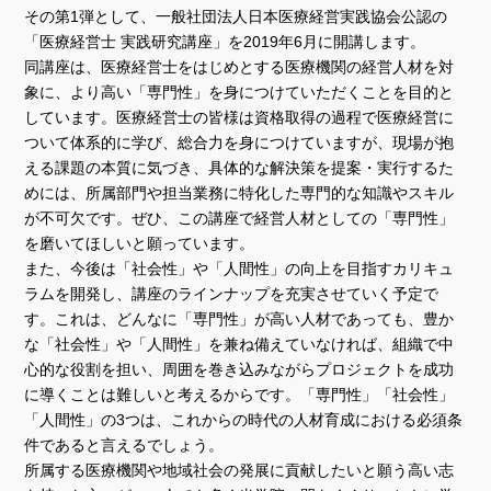
その第1弾として、一般社団法人日本医療経営実践協会公認の
「医療経営士 実践研究講座」を2019年6月に開講します。
同講座は、医療経営士をはじめとする医療機関の経営人材を対
象に、より高い「専門性」を身につけていただくことを目的と
しています。医療経営士の皆様は資格取得の過程で医療経営に
ついて体系的に学び、総合力を身につけていますが、現場が抱
える課題の本質に気づき、具体的な解決策を提案・実行するた
めには、所属部門や担当業務に特化した専門的な知識やスキル
が不可欠です。ぜひ、この講座で経営人材としての「専門性」
を磨いてほしいと願っています。
また、今後は「社会性」や「人間性」の向上を目指すカリキュ
ラムを開発し、講座のラインナップを充実させていく予定で
す。これは、どんなに「専門性」が高い人材であっても、豊か
な「社会性」や「人間性」を兼ね備えていなければ、組織で中
心的な役割を担い、周囲を巻き込みながらプロジェクトを成功
に導くことは難しいと考えるからです。「専門性」「社会性」
「人間性」の3つは、これからの時代の人材育成における必須条
件であると言えるでしょう。
所属する医療機関や地域社会の発展に貢献したいと願う高い志