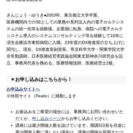
きんじょう・ゆうき●2003年、東京都立大学卒業。
医療機関内でのSEとしての業務や系列法人内の電子カルテシス
テムの統一化等を経験後、企業側に転身。病院への電子カルテ
システム導入のシステムコンサルティング等を経験して16年に
済生会横浜市東部病院に入職。23年度のDX推進室の立ち上げに
関与し、現在、DX推進室副室長。帝京科学大学・関東学院大学
非常勤講師。日本医療経営実践協会関東支部神奈川研究会を設
立、事務局代表を務める。医療情報技師、医療経営士2級。
▼お申し込みはこちらから！
お申込みサイトへ
※外部サイト（Peatix）に移動します
お振込みをご希望の場合には、事務局にお問い合わせいた
だくか、
申し込みページ
からお申し込みください。
講座には最少開催人数を設けています。開講5日前を目途に
最少開催人数に達しない場合は、講座の開催を延期または