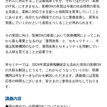
それらに対応することは最低限ですが、それではただの「業務
のIT化」にすぎません。医療DXの本質は今後の社会情勢の変化
を見据え、柔軟に対応できる姿へと病医院を変革していくこと
にあります。自分たちの職場でどのように業務改善し、変革を
実践していくのかという道筋をつくることが求められます。
その実現に向け、医療DXの推進において医療機関にとってこれ
から最も重要となるのは「運用改善」と「セキュリティ」。今
後は医療機関のなかで、運用改善とセキュリティを理解してい
る人材を育てることが必要です。
本セミナーでは、2024年度診療報酬改定も含めた現在の医療DX
の大筋を解説したうえで、これからどうなっていくのか、医療
機関は何をすべきなのかを解説いただきます。講義後には質疑
応答の時間もございます。皆さまのご参加をお待ちしておりま
す。
講義内容
◆国が進めている医療DXについておさらい