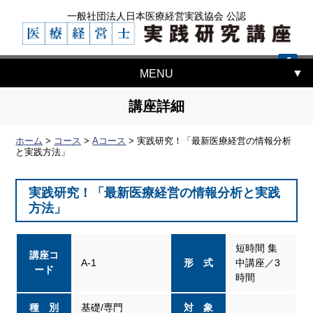
一般社団法人日本医療経営実践協会 公認
MENU
講座詳細
ホーム
>
コース
>
Aコース
>
実践研究！「最新医療経営の情報分析
と実践方法」
実践研究！「最新医療経営の情報分析と実践
方法」
短時間 集
講座コ
A-1
形 式
中講座／3
ード
時間
種 別
基礎/専門
対 象