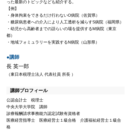
った最新のトピックなども紹介する。
【例】
・身体拘束をできるだけ行わないO病院（佐賀県）
・糖尿病患者への介入により人工透析を減らすS病院（福岡県）
・幼児から高齢者までの語らいの場を提供するM病院（東京
都）
・地域フォミュラリーを実践するN病院（山形県）
●講師
長 英一郎
（東日本税理士法人 代表社員 所長 ）
講師プロフィール
公認会計士 税理士
中央大学大学院 講師
診療報酬請求事務能力認定試験有資格者
医療経営指導士 医療経営士１級合格 介護福祉経営士１級合
格