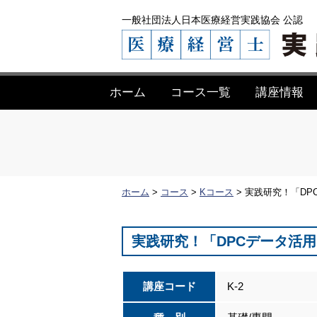
一般社団法人日本医療経営実践協会 公認
ホーム
コース一覧
講座情報
ホーム
>
コース
>
Kコース
>
実践研究！「DP
実践研究！「DPCデータ活
講座コード
K-2