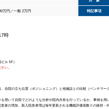
対 象
000万円／一般 2万円
特記事項
17時
ビル 5F）
ださい。
タは、自院の立ち位置（ポジショニング）と他施設との比較（ベンチマー
タを用いて自院でどのような分析や院内共有を行っているか、事例を用
院患者の増加、新入院患者増は毎年更新される機能評価係数Ⅱの維持・