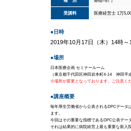
種 別
基礎/専門
受講料
医療経営士 1万5,
●日時
2019年10月17日（木）14時～
●場所
日本医療企画 セミナールーム
（東京都千代田区神田岩本町4-14 神田平成
※場所が変更となっております。ご注意く
●講座概要
毎年厚生労働省から公表されるDPCデー
ます。
今回はその重要な指標であるDPC公表デー
それは結果的に病院経営上最も重要な新入