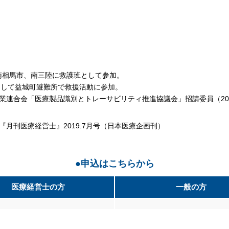
は南相馬市、南三陸に救護班として参加。
Tとして益城町避難所で救援活動に参加。
業連合会「医療製品識別とトレーサビリティ推進協議会」招請委員（2017/11
『月刊医療経営士』2019.7月号（日本医療企画刊）
●申込はこちらから
医療経営士の方
一般の方