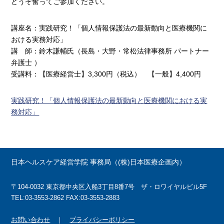
どうぞ奮ってご参加ください。
講座名：実践研究！「個人情報保護法の最新動向と医療機関に
おける実務対応」
講 師：鈴木謙輔氏（長島・大野・常松法律事務所 パートナー
弁護士 ）
受講料：【医療経営士】3,300円（税込） 【一般】4,400円
実践研究！「個人情報保護法の最新動向と医療機関における実
務対応」
日本ヘルスケア経営学院 事務局（(株)日本医療企画内）
〒104-0032 東京都中央区入船3丁目8番7号 ザ・ロワイヤルビル5F
TEL:03-3553-2862 FAX:03-3553-2883
お問い合わせ
｜
プライバシーポリシー