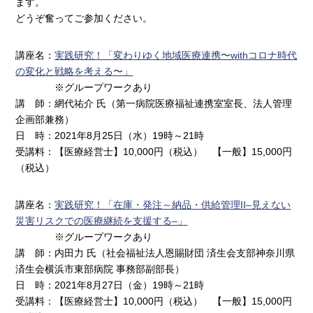
ます。
どうぞ奮ってご参加ください。
講座名：
実践研究！「変わりゆく地域医療連携〜withコロナ時代
の変化と戦略を考える〜」
※グループワークあり
講 師：網代祐介 氏（第一病院医療福祉連携室室長、法人管理
企画部兼務）
日 時：2021年8月25日（水）19時～21時
受講料：【医療経営士】10,000円（税込） 【一般】15,000円
（税込）
講座名：
実践研究！「在庫・発注～納品・供給管理II–見えない
災害リスクでの医療継続を支援する–」
※グループワークあり
講 師：内田力 氏（社会福祉法人恩賜財団 済生会支部神奈川県
済生会横浜市東部病院 事務部副部長）
日 時：2021年8月27日（金）19時～21時
受講料：【医療経営士】10,000円（税込） 【一般】15,000円